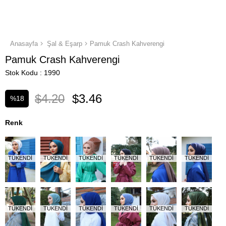
Anasayfa
Şal & Eşarp
Pamuk Crash Kahverengi
Pamuk Crash Kahverengi
Stok Kodu
1990
$4.20
$3.46
%
18
İndirim
Renk
TÜKENDI
TÜKENDI
TÜKENDI
TÜKENDI
TÜKENDI
TÜKENDI
TÜKENDI
TÜKENDI
TÜKENDI
TÜKENDI
TÜKENDI
TÜKENDI