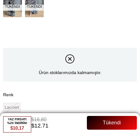
TÜKENDI
TÜKENDI
Ürün stoklarımızda kalmamıştır.
Renk
Lacivert
Whatsapp ile Sipariş
$16.80
YAZ FIRSATI
%20 İNDİRİM:
$12.71
$10,17
Favorilere Ekle
Paylaş