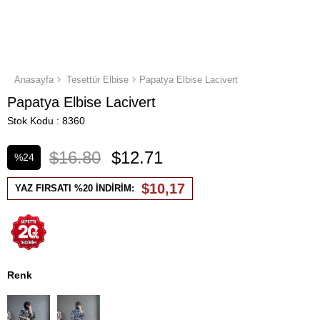
Anasayfa
Tesettür Elbise
Papatya Elbise Lacivert
Papatya Elbise Lacivert
Stok Kodu
8360
$16.80
$12.71
%
24
İndirim
$10,17
YAZ FIRSATI %20 İNDİRİM:
Renk