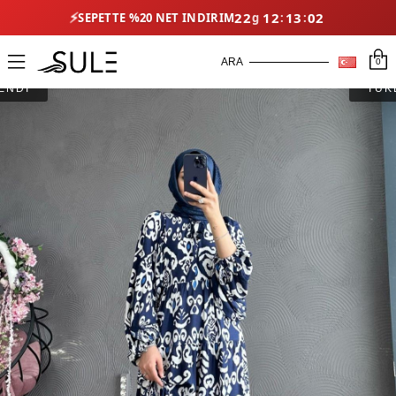
⚡
22
12
13
01
SEPETTE %20 NET İNDIRIM
0
ENDİ
TÜK