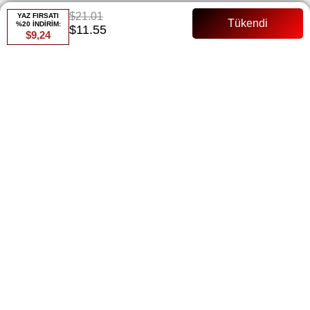
$21.01
YAZ FIRSATI
%20 İNDİRİM:
$11.55
$9,24
Renk
Vizon
Whatsapp ile Sipariş
Favorilere Ekle
Paylaş
Fiyat Düşünce Haber Ver
Gelince Haber Ver
ÜRÜN ÖZELLIKLERI
137 Cm Floş Saten Düğmeli Kuşaklı Tam Kalıp
ÖDEME SEÇENEKLERI