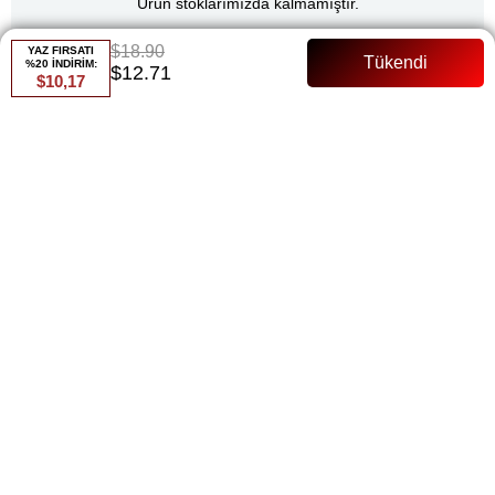
Ürün stoklarımızda kalmamıştır.
$18.90
YAZ FIRSATI
%20 İNDİRİM:
$12.71
$10,17
Renk
Kahverengi
Whatsapp ile Sipariş
Favorilere Ekle
Paylaş
Fiyat Düşünce Haber Ver
Gelince Haber Ver
ÜRÜN ÖZELLIKLERI
36/44 bedene kadar uyumludur Ürün triko Kumaştır Pantolon Beli
Lastiklidir Pantolon 110 cm Üst 75 cm dir Manken 168 cm 53 kg