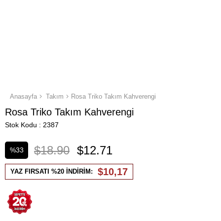
Anasayfa
Takım
Rosa Triko Takım Kahverengi
Rosa Triko Takım Kahverengi
Stok Kodu
2387
$18.90
$12.71
%
33
İndirim
$10,17
YAZ FIRSATI %20 İNDİRİM: