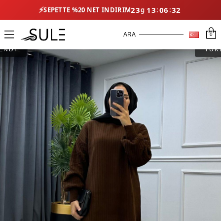
⚡
23
13
06
32
SEPETTE %20 NET İNDIRIM
0
ENDİ
TÜK