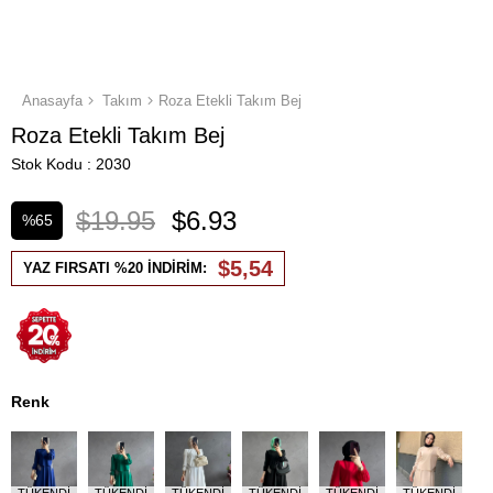
Anasayfa
Takım
Roza Etekli Takım Bej
Roza Etekli Takım Bej
Stok Kodu
2030
$19.95
$6.93
%
65
İndirim
$5,54
YAZ FIRSATI %20 İNDİRİM:
Renk