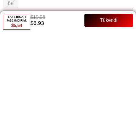
Bej
Whatsapp ile Sipariş
$19.95
YAZ FIRSATI
%20 İNDİRİM:
$6.93
$5,54
Favorilere Ekle
Paylaş
Fiyat Düşünce Haber Ver
Gelince Haber Ver
ÜRÜN ÖZELLIKLERI
Ürün Adı: Roza Etekli Takım
Açıklama:
Kumaşı Likralı Krep Kumaştır, şıklığı ve rahatlığı bir
arada sunar.
Üst Boy:
52 cm