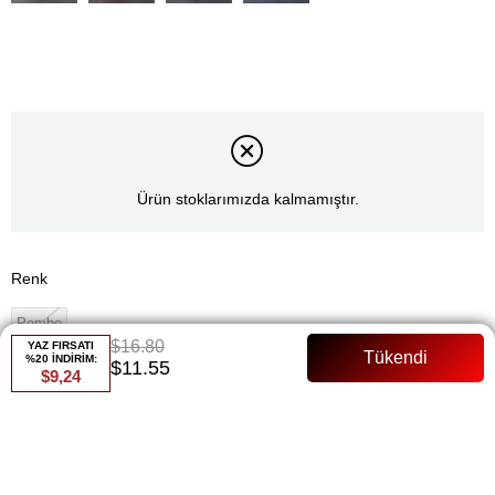
Ürün stoklarımızda kalmamıştır.
Renk
Pembe
$16.80
YAZ FIRSATI
%20 İNDİRİM:
Whatsapp ile Sipariş
$11.55
$9,24
Favorilere Ekle
Paylaş
Fiyat Düşünce Haber Ver