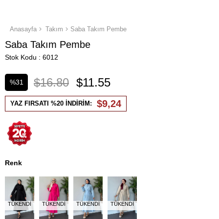
Anasayfa
Takım
Saba Takım Pembe
Saba Takım Pembe
Stok Kodu
6012
$16.80
$11.55
%
31
İndirim
$9,24
YAZ FIRSATI %20 İNDİRİM:
Renk
TÜKENDI
TÜKENDI
TÜKENDI
TÜKENDI