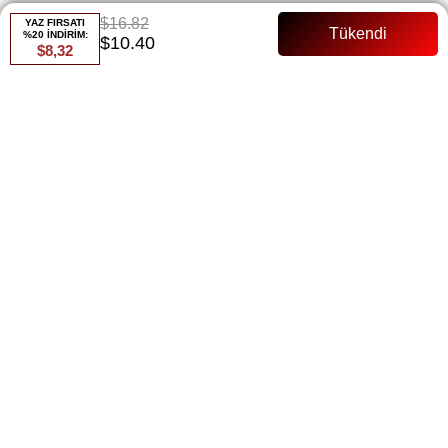
$16.82
YAZ FIRSATI
%20 İNDİRİM:
$10.40
$8,32
Renk
Siyah
Whatsapp ile Sipariş
Favorilere Ekle
Paylaş
Fiyat Düşünce Haber Ver
Gelince Haber Ver
ÜRÜN ÖZELLIKLERI
91 Cm Astarsız 36-44 bedene kadar uyumludur Tam kalıp Örgü
ÖDEME SEÇENEKLERI