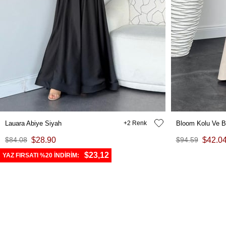
Lauara Abiye Siyah
2
Bloom Kolu Ve B
$84.08
$28.90
$94.59
$42.0
$23,12
YAZ FIRSATI %20 İNDİRİM: