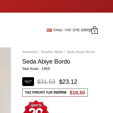
ÜYE GIRIŞI
Türkçe - USD
0
Anasayfa
Tesettür Abiye
Seda Abiye Bordo
Seda Abiye Bordo
Stok Kodu
1969
$31.53
$23.12
%
27
İndirim
$18,50
YAZ FIRSATI %20 İNDİRİM: