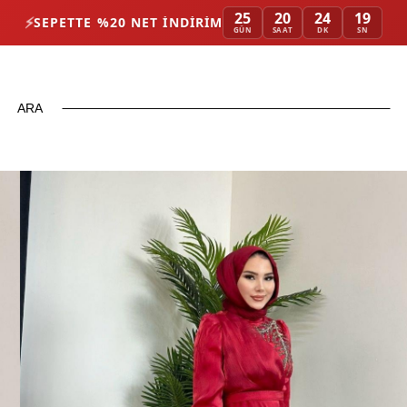
25
20
24
17
⚡
SEPETTE %20 NET İNDIRIM
GÜN
SAAT
DK
SN