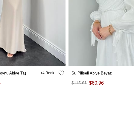
oynu Abiye Taş
4
Su Piliseli Abiye Beyaz
4
$115.61
$60.96