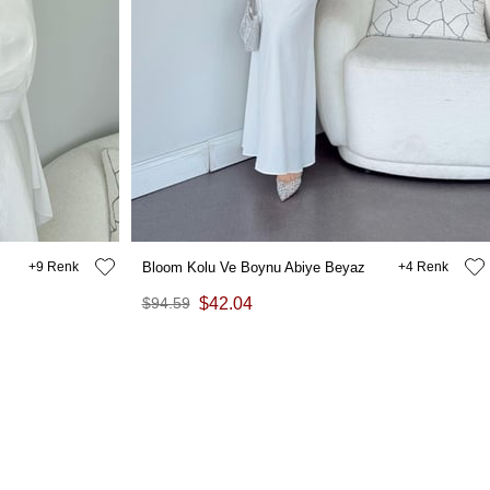
9
Bloom Kolu Ve Boynu Abiye Beyaz
4
$94.59
$42.04