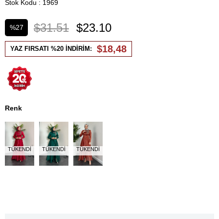
Stok Kodu
1969
$31.51
$23.10
%
27
İndirim
$18,48
YAZ FIRSATI %20 İNDİRİM:
Renk
TÜKENDI
TÜKENDI
TÜKENDI