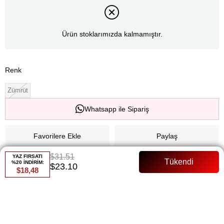
Ürün stoklarımızda kalmamıştır.
Renk
Zümrüt
Whatsapp ile Sipariş
Favorilere Ekle
Paylaş
$31.51
YAZ FIRSATI
Fiyat Düşünce Haber Ver
%20 İNDİRİM:
$23.10
$18,48
Gelince Haber Ver