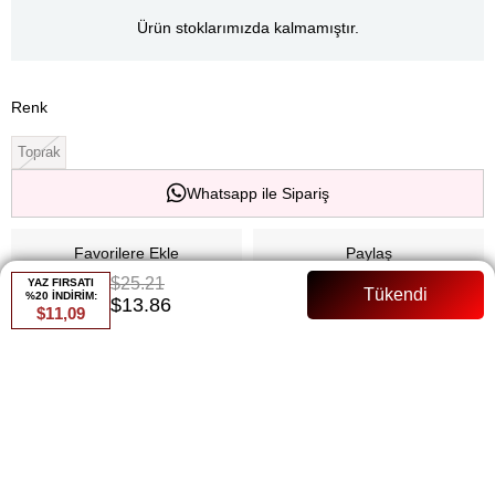
Ürün stoklarımızda kalmamıştır.
Renk
Toprak
Whatsapp ile Sipariş
Favorilere Ekle
Paylaş
$25.21
YAZ FIRSATI
%20 İNDİRİM:
$13.86
Fiyat Düşünce Haber Ver
$11,09
Gelince Haber Ver
ÜRÜN ÖZELLIKLERI
Kumaş Bilgisi: Krep Kumaş - Zarif, hafif ve dökümlü bir yapı. Ürün