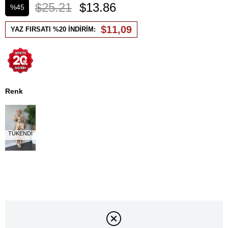
$25.21
$13.86
%
45
İndirim
$11,09
YAZ FIRSATI %20 İNDİRİM:
Renk
TÜKENDI