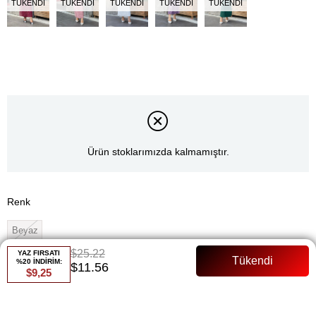
TÜKENDI
TÜKENDI
TÜKENDI
TÜKENDI
TÜKENDI
Ürün stoklarımızda kalmamıştır.
Renk
Beyaz
$25.22
YAZ FIRSATI
Whatsapp ile Sipariş
%20 İNDİRİM:
$11.56
$9,25
Favorilere Ekle
Paylaş