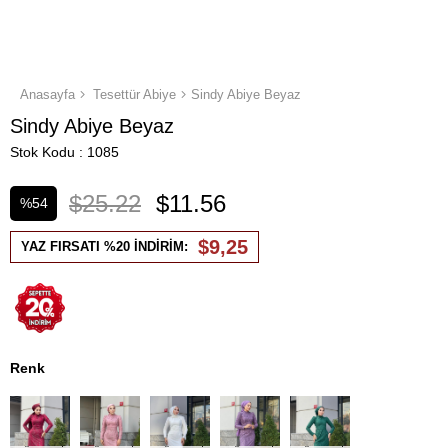
Anasayfa
Tesettür Abiye
Sindy Abiye Beyaz
Sindy Abiye Beyaz
Stok Kodu
1085
$25.22
$11.56
%
54
İndirim
$9,25
YAZ FIRSATI %20 İNDİRİM:
Renk