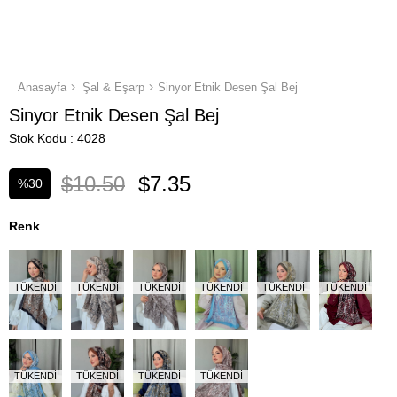
Anasayfa
Şal & Eşarp
Sinyor Etnik Desen Şal Bej
Sinyor Etnik Desen Şal Bej
Stok Kodu
4028
$10.50
$7.35
%
30
İndirim
Renk
TÜKENDI
TÜKENDI
TÜKENDI
TÜKENDI
TÜKENDI
TÜKENDI
TÜKENDI
TÜKENDI
TÜKENDI
TÜKENDI