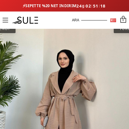
⚡
24
02
51
18
SEPETTE %20 NET İNDIRIM
0
ENDİ
TÜK