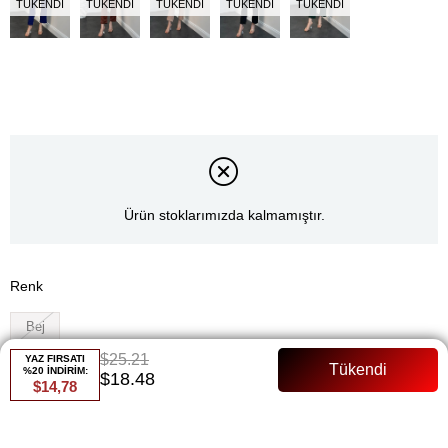
TÜKENDI
TÜKENDI
TÜKENDI
TÜKENDI
TÜKENDI
Ürün stoklarımızda kalmamıştır.
Renk
Bej
$25.21
YAZ FIRSATI
Whatsapp ile Sipariş
%20 İNDİRİM:
$18.48
$14,78
Favorilere Ekle
Paylaş