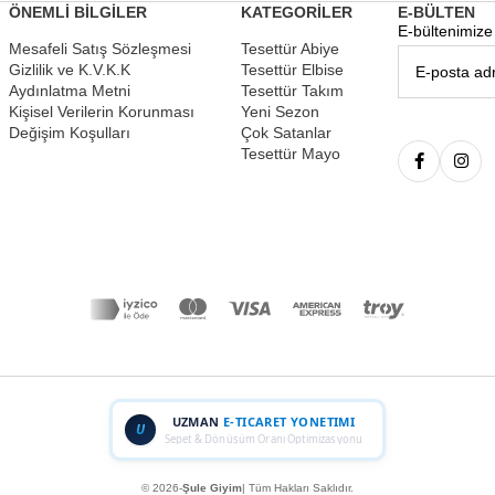
ÖNEMLİ BİLGİLER
KATEGORİLER
E-BÜLTEN
E-bültenimize 
Mesafeli Satış Sözleşmesi
Tesettür Abiye
Gizlilik ve K.V.K.K
Tesettür Elbise
Aydınlatma Metni
Tesettür Takım
Kişisel Verilerin Korunması
Yeni Sezon
Değişim Koşulları
Çok Satanlar
Tesettür Mayo
UZMAN
E-TICARET YONETIMI
U
Sepet & Dönüşüm Oranı Optimizasyonu
© 2026-
Şule Giyim
| Tüm Hakları Saklıdır.