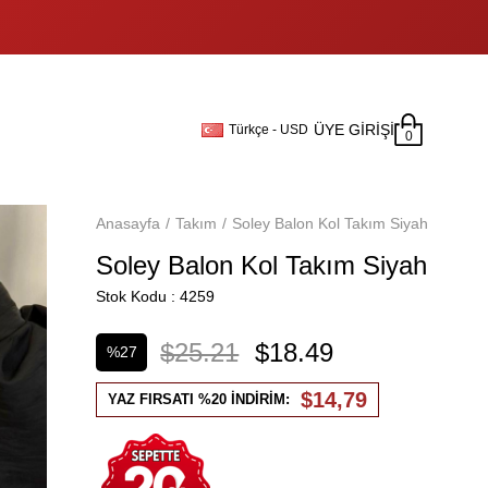
ÜYE GIRIŞI
Türkçe - USD
0
Anasayfa
Takım
Soley Balon Kol Takım Siyah
Soley Balon Kol Takım Siyah
Stok Kodu
4259
$25.21
$18.49
%
27
İndirim
$14,79
YAZ FIRSATI %20 İNDİRİM: