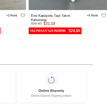
3
Eros Kapüşonlu Taşlı Takım
9
Kahverengi
$39.90
$31.18
$24,94
YAZ FIRSATI %20 İNDİRİM:
Online Alışveriş
Online Güvenli Alışveriş imkanı