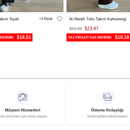
 Takım Siyah
3
İki Renkli Triko Takım Kahverengi
4
$31.50
$23.97
$18,51
$19,18
İNDİRİM:
YAZ FIRSATI %20 İNDİRİM:
Müşteri Hizmetleri
Ödeme Kolaylığı
ızlı çözümler için kolay ulaşım
Kredi kartına taksit imkanı