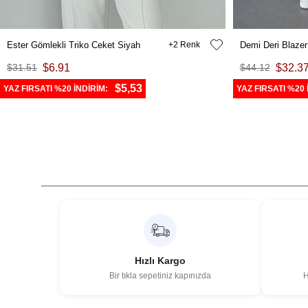
Ester Gömlekli Triko Ceket Siyah
2
Demi Deri Blazer
$31.51
$6.91
$44.12
$32.3
$5,53
YAZ FIRSATI %20 İNDİRİM:
YAZ FIRSATI %20 
Hızlı Kargo
Bir tıkla sepetiniz kapınızda
H