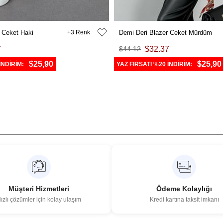
 Ceket Haki
3
Demi Deri Blazer Ceket Mürdüm
7
$44.12
$32.37
$25,90
$25,90
İNDİRİM:
YAZ FIRSATI %20 İNDİRİM:
Müşteri Hizmetleri
Ödeme Kolaylığı
ızlı çözümler için kolay ulaşım
Kredi kartına taksit imkanı