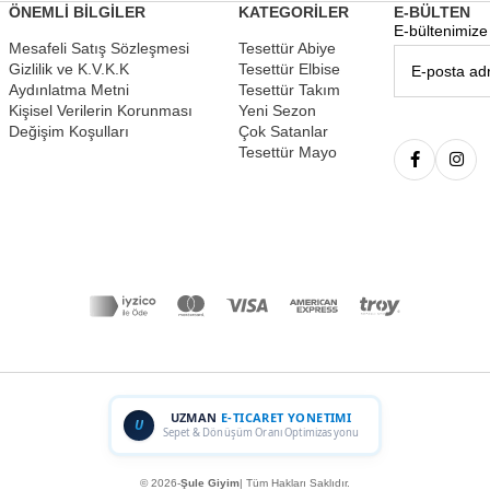
ÖNEMLİ BİLGİLER
KATEGORİLER
E-BÜLTEN
E-bültenimize 
Mesafeli Satış Sözleşmesi
Tesettür Abiye
Gizlilik ve K.V.K.K
Tesettür Elbise
Aydınlatma Metni
Tesettür Takım
Kişisel Verilerin Korunması
Yeni Sezon
Değişim Koşulları
Çok Satanlar
Tesettür Mayo
UZMAN
E-TICARET YONETIMI
U
Sepet & Dönüşüm Oranı Optimizasyonu
© 2026-
Şule Giyim
| Tüm Hakları Saklıdır.