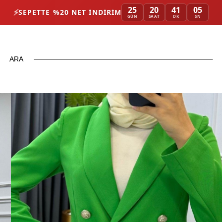
25
20
41
05
⚡
SEPETTE %20 NET İNDIRIM
GÜN
SAAT
DK
SN