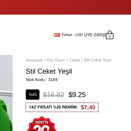
ÜYE GIRIŞI
Türkçe - USD
0
Anasayfa
Dış Giyim
Ceket
Stil Ceket Yeşil
Stil Ceket Yeşil
Stok Kodu
3169
$16.82
$9.25
%
45
İndirim
$7,40
YAZ FIRSATI %20 İNDİRİM: