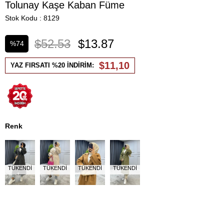
Tolunay Kaşe Kaban Füme
Stok Kodu
8129
$52.53
$13.87
%
74
İndirim
$11,10
YAZ FIRSATI %20 İNDİRİM:
Renk
TÜKENDI
TÜKENDI
TÜKENDI
TÜKENDI