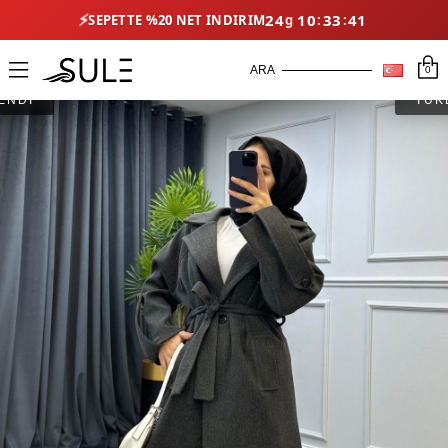
⚡
24
10
33
41
SEPETTE %20 NET İNDIRIM
0
ENDİ
TÜK