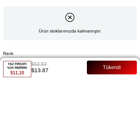
Ürün stoklarımızda kalmamıştır.
Renk
$52.53
YAZ FIRSATI
Füme
%20 İNDİRİM:
$13.87
$11,10
Whatsapp ile Sipariş
Favorilere Ekle
Paylaş
Fiyat Düşünce Haber Ver
Gelince Haber Ver