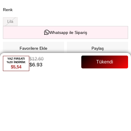
Renk
Lila
Whatsapp ile Sipariş
Favorilere Ekle
Paylaş
$12.60
YAZ FIRSATI
Fiyat Düşünce Haber Ver
%20 İNDİRİM:
$6.93
$5,54
Gelince Haber Ver
ÜRÜN ÖZELLIKLERI
136 Cm Astarlı Tül Manken Bedeni:36 Beden
ÖDEME SEÇENEKLERI