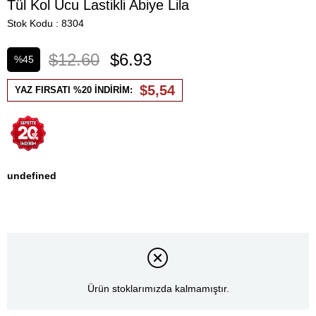
Tül Kol Ucu Lastikli Abiye Lila
Stok Kodu
8304
$12.60
$6.93
%
45
İndirim
$5,54
YAZ FIRSATI %20 İNDİRİM:
undefined
Ürün stoklarımızda kalmamıştır.