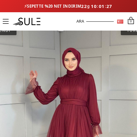
⚡
22
10
01
26
SEPETTE %20 NET İNDIRIM
0
ENDİ
TÜK