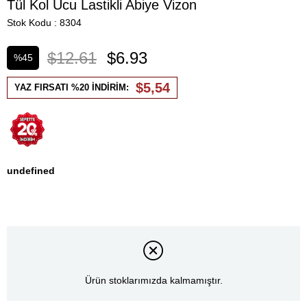
Tül Kol Ucu Lastikli Abiye Vizon
Stok Kodu
8304
$12.61
$6.93
%
45
İndirim
$5,54
YAZ FIRSATI %20 İNDİRİM:
undefined
Ürün stoklarımızda kalmamıştır.