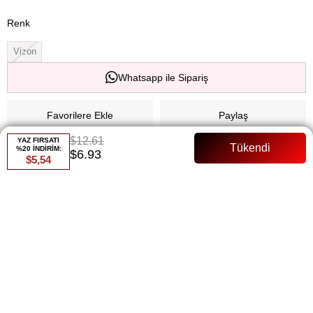
Renk
Vizon
Whatsapp ile Sipariş
Favorilere Ekle
Paylaş
$12.61
YAZ FIRSATI
Fiyat Düşünce Haber Ver
%20 İNDİRİM:
$6.93
$5,54
Gelince Haber Ver
ÜRÜN ÖZELLIKLERI
136 Cm Astarlı Tül Manken Bedeni:36 Beden
ÖDEME SEÇENEKLERI