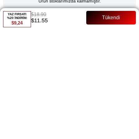
Ürün stoklarımızda kalmamıştır.
$18.90
YAZ FIRSATI
%20 İNDİRİM:
$11.55
$9,24
Renk
Bej
Whatsapp ile Sipariş
Favorilere Ekle
Paylaş
Fiyat Düşünce Haber Ver
Gelince Haber Ver
ÜRÜN ÖZELLIKLERI
Tunik 83 Cm Pantolon Boyu:99 Cm Dabıl Kumaş Pantolon Beli
Lastikli Tam Kalıp