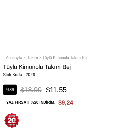
Anasayfa
Takım
Tüylü Kimonolu Takım Bej
Tüylü Kimonolu Takım Bej
Stok Kodu
2026
$18.90
$11.55
%
39
İndirim
$9,24
YAZ FIRSATI %20 İNDİRİM: