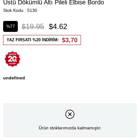
Üstü Dökümlü Altı Pileli Elbise Bordo
Stok Kodu
5130
$19.95
$4.62
%
77
İndirim
$3,70
YAZ FIRSATI %20 İNDİRİM:
undefined
Ürün stoklarımızda kalmamıştır.