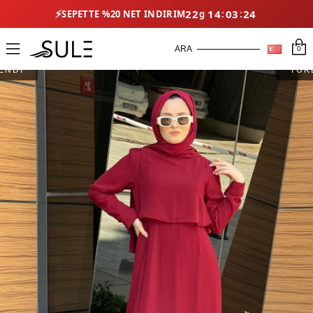
⚡
22
14
03
23
SEPETTE %20 NET İNDIRIM
0
ENDİ
TÜK