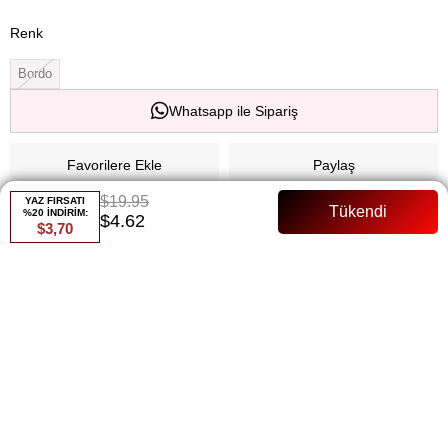
Renk
Bordo
Whatsapp ile Sipariş
Favorilere Ekle
Paylaş
$19.95
YAZ FIRSATI
Fiyat Düşünce Haber Ver
%20 İNDİRİM:
$4.62
$3,70
Gelince Haber Ver
ÜRÜN ÖZELLIKLERI
Şifon Fermuarlı Tam Kalıp Manken Bedeni:36 Beden
ÖDEME SEÇENEKLERI