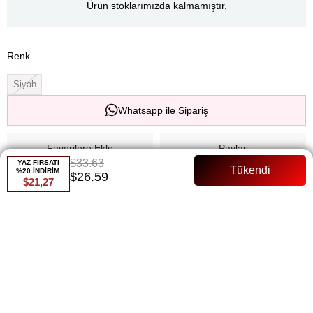
Ürün stoklarımızda kalmamıştır.
Renk
Siyah
Whatsapp ile Sipariş
Favorilere Ekle
Paylaş
$33.63
YAZ FIRSATI
%20 İNDİRİM:
$26.59
Fiyat Düşünce Haber Ver
$21,27
Gelince Haber Ver
ÜRÜN ÖZELLIKLERI
Astarlı