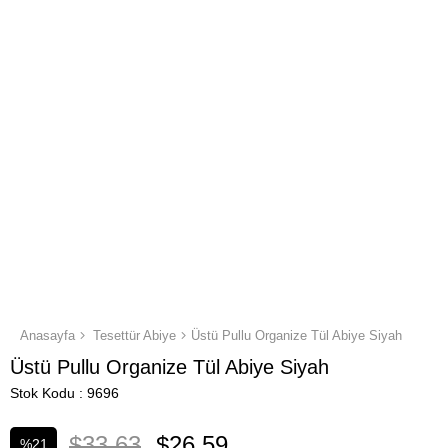
Anasayfa
Tesettür Abiye
Üstü Pullu Organize Tül Abiye Siyah
Üstü Pullu Organize Tül Abiye Siyah
Stok Kodu
9696
$33.63
$26.59
%
21