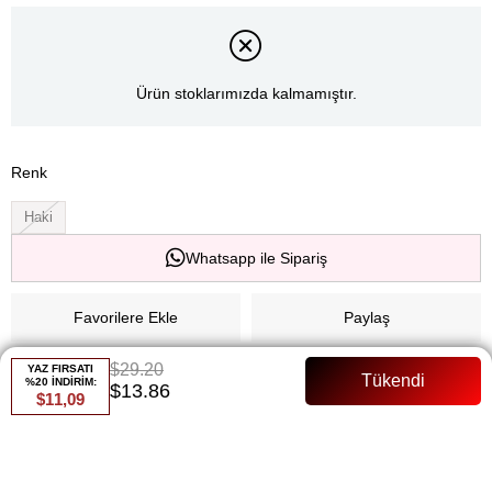
Ürün stoklarımızda kalmamıştır.
Renk
Haki
Whatsapp ile Sipariş
Favorilere Ekle
Paylaş
$29.20
Fiyat Düşünce Haber Ver
YAZ FIRSATI
%20 İNDİRİM:
$13.86
$11,09
Gelince Haber Ver