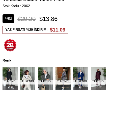
Stok Kodu
2062
$29.20
$13.86
%
53
İndirim
$11,09
YAZ FIRSATI %20 İNDİRİM:
Renk
TÜKENDI
TÜKENDI
TÜKENDI
TÜKENDI
TÜKENDI
TÜKENDI