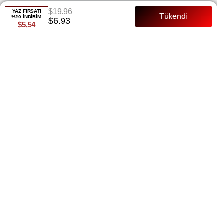
$19.96
YAZ FIRSATI
%20 İNDİRİM:
$6.93
$5,54
Renk
Bej
Whatsapp ile Sipariş
Favorilere Ekle
Paylaş
Fiyat Düşünce Haber Ver
Gelince Haber Ver
ÜRÜN ÖZELLIKLERI
Saten Tam Kalıp Manken Bedeni:36 Beden
ÖDEME SEÇENEKLERI