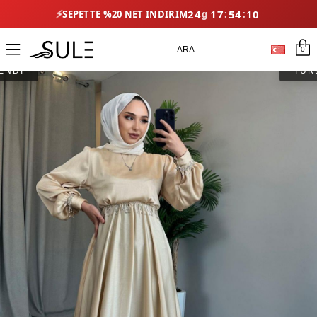
⚡
24
17
54
10
SEPETTE %20 NET İNDIRIM
0
ENDİ
TÜK