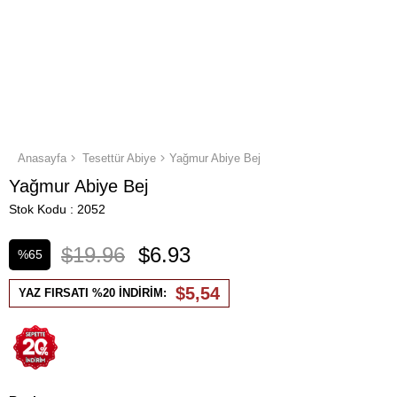
Anasayfa
Tesettür Abiye
Yağmur Abiye Bej
Yağmur Abiye Bej
Stok Kodu
2052
$19.96
$6.93
%
65
İndirim
$5,54
YAZ FIRSATI %20 İNDİRİM: