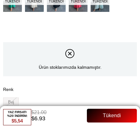
TÜKENDI
TÜKENDI
TÜKENDI
TÜKENDI
TÜKENDI
Ürün stoklarımızda kalmamıştır.
Renk
Bej
$21.00
YAZ FIRSATI
Whatsapp ile Sipariş
%20 İNDİRİM:
$6.93
$5,54
Favorilere Ekle
Paylaş