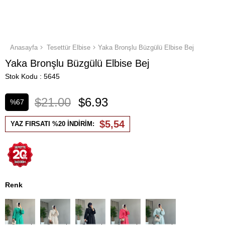
Anasayfa
Tesettür Elbise
Yaka Bronşlu Büzgülü Elbise Bej
Yaka Bronşlu Büzgülü Elbise Bej
Stok Kodu
5645
$21.00
$6.93
%
67
İndirim
$5,54
YAZ FIRSATI %20 İNDİRİM:
Renk