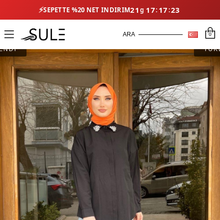
⚡
21
17
17
23
SEPETTE %20 NET İNDIRIM
0
ENDİ
TÜK