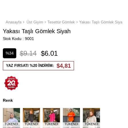
Anasayfa
Üst Giyim
Tesettür Gömlek
Yakası Taşlı Gömlek Siyah
Yakası Taşlı Gömlek Siyah
Stok Kodu
9001
$9.14
$6.01
%
34
İndirim
$4,81
YAZ FIRSATI %20 İNDİRİM:
Renk
TÜKENDI
TÜKENDI
TÜKENDI
TÜKENDI
TÜKENDI