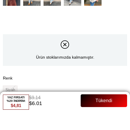
Ürün stoklarımızda kalmamıştır.
Renk
Siyah
$9.14
YAZ FIRSATI
Whatsapp ile Sipariş
%20 İNDİRİM:
$6.01
$4,81
Favorilere Ekle
Paylaş
Fiyat Düşünce Haber Ver