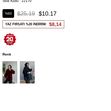
Stok Kodu
22170
$25.19
$10.17
%
60
İndirim
$8,14
YAZ FIRSATI %20 İNDİRİM:
Renk