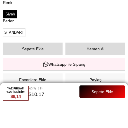
Renk
Siyah
Beden
STANDART
Whatsapp ile Sipariş
Favorilere Ekle
Paylaş
$25.19
YAZ FIRSATI
%20 İNDİRİM:
Kritik Stok
$10.17
$8,14
Fiyat Düşünce Haber Ver