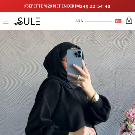
⚡
24
22
54
40
SEPETTE %20 NET İNDIRIM
0