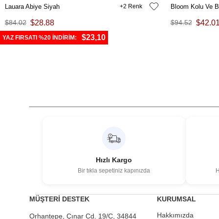
Lauara Abiye Siyah
2
Bloom Kolu Ve B
$84.02
$28.88
$94.52
$42.0
$23,10
YAZ FIRSATI %20 İNDİRİM:
Hızlı Kargo
Bir tıkla sepetiniz kapınızda
H
MÜŞTERİ DESTEK
KURUMSAL
Hakkımızda
Orhantepe, Çınar Cd. 19/C, 34844