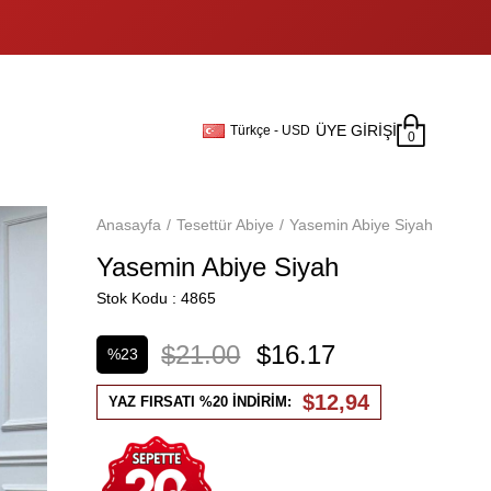
ÜYE GIRIŞI
Türkçe - USD
0
Anasayfa
Tesettür Abiye
Yasemin Abiye Siyah
Yasemin Abiye Siyah
Stok Kodu
4865
$21.00
$16.17
%
23
İndirim
$12,94
YAZ FIRSATI %20 İNDİRİM: