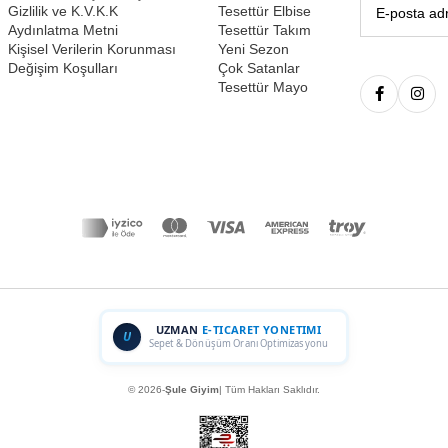
Gizlilik ve K.V.K.K
Tesettür Elbise
Aydınlatma Metni
Tesettür Takım
Kişisel Verilerin Korunması
Yeni Sezon
Değişim Koşulları
Çok Satanlar
Tesettür Mayo
UZMAN
E-TICARET YONETIMI
U
Sepet & Dönüşüm Oranı Optimizasyonu
© 2026-
Şule Giyim
| Tüm Hakları Saklıdır.