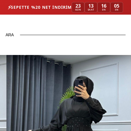
23
13
16
03
⚡
SEPETTE %20 NET İNDIRIM
GÜN
SAAT
DK
SN