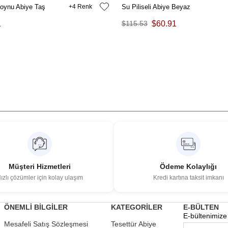
oynu Abiye Taş
4
Su Piliseli Abiye Beyaz
1
$115.53
$60.91
Müşteri Hizmetleri
Ödeme Kolaylığı
ızlı çözümler için kolay ulaşım
Kredi kartına taksit imkanı
ÖNEMLİ BİLGİLER
KATEGORİLER
E-BÜLTEN
E-bültenimize 
Mesafeli Satış Sözleşmesi
Tesettür Abiye