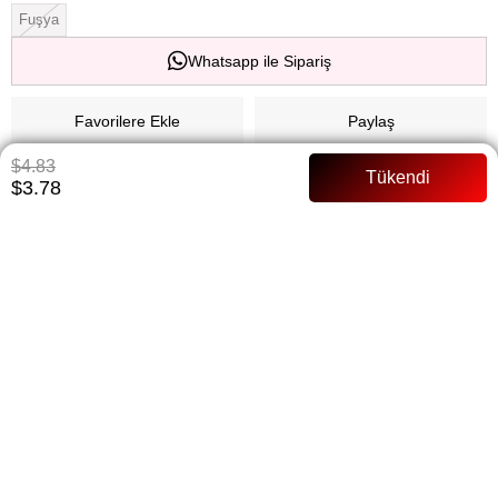
Fuşya
Whatsapp ile Sipariş
Favorilere Ekle
Paylaş
$4.83
Fiyat Düşünce Haber Ver
$3.78
Gelince Haber Ver
ÜRÜN ÖZELLIKLERI
ŞALLARDA VE DEĞİŞİM İADE YOKTUR
ÖDEME SEÇENEKLERI
ÜRÜN ÖNERILERI
BEDEN TABLOSU