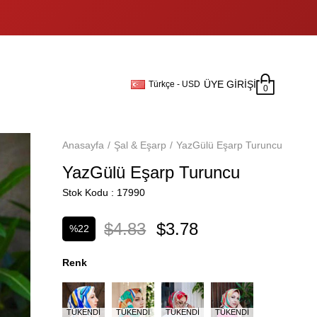
ÜYE GIRIŞI
Türkçe - USD
0
Anasayfa
Şal & Eşarp
YazGülü Eşarp Turuncu
YazGülü Eşarp Turuncu
Stok Kodu
17990
$4.83
$3.78
%
22
İndirim
Renk
TÜKENDI
TÜKENDI
TÜKENDI
TÜKENDI