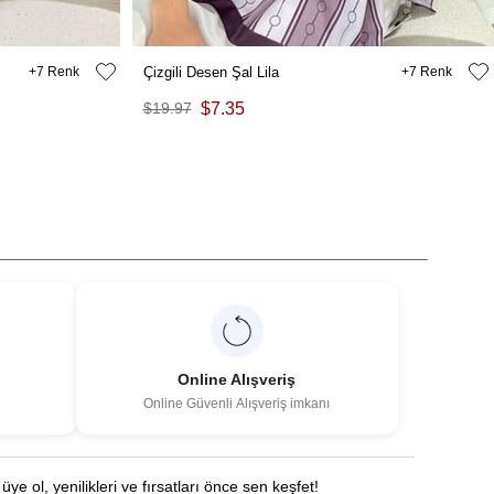
7
Çizgili Desen Şal Lila
7
$19.97
$7.35
Online Alışveriş
Online Güvenli Alışveriş imkanı
üye ol, yenilikleri ve fırsatları önce sen keşfet!