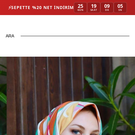
25
19
09
05
⚡
SEPETTE %20 NET İNDIRIM
GÜN
SAAT
DK
SN