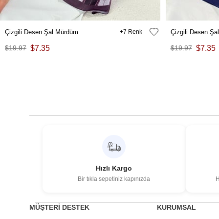
Çizgili Desen Şal Mürdüm
7
Çizgili Desen Şa
$19.97
$7.35
$19.97
$7.35
Hızlı Kargo
Bir tıkla sepetiniz kapınızda
H
MÜŞTERİ DESTEK
KURUMSAL