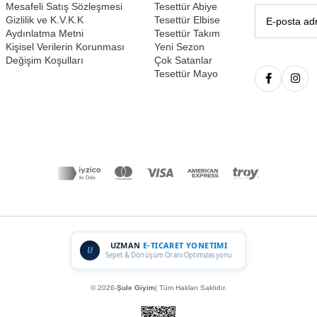
Mesafeli Satış Sözleşmesi
Tesettür Abiye
Gizlilik ve K.V.K.K
Tesettür Elbise
Aydınlatma Metni
Tesettür Takım
Kişisel Verilerin Korunması
Yeni Sezon
Değişim Koşulları
Çok Satanlar
Tesettür Mayo
UZMAN
E-TICARET YONETIMI
U
Sepet & Dönüşüm Oranı Optimizasyonu
© 2026-
Şule Giyim
| Tüm Hakları Saklıdır.