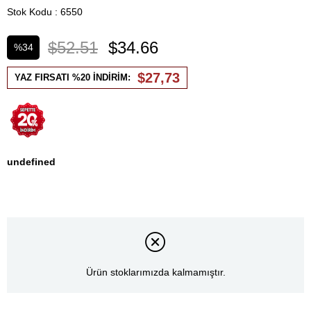
Stok Kodu
6550
$52.51
$34.66
%
34
İndirim
$27,73
YAZ FIRSATI %20 İNDİRİM:
undefined
Ürün stoklarımızda kalmamıştır.