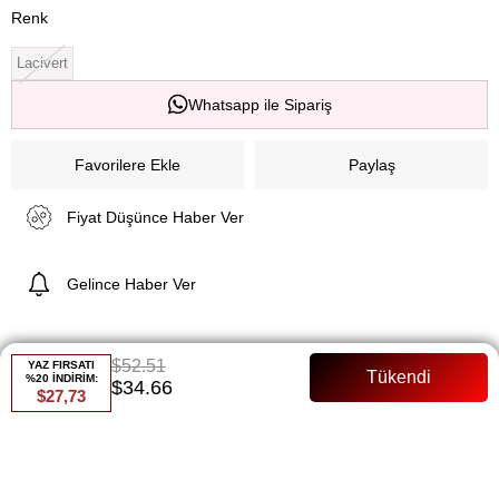
Renk
Lacivert
Whatsapp ile Sipariş
Favorilere Ekle
Paylaş
Fiyat Düşünce Haber Ver
Gelince Haber Ver
$52.51
YAZ FIRSATI
ÜRÜN ÖZELLIKLERI
%20 İNDİRİM:
$34.66
$27,73
ÜRÜN ÖZELLİKLERİ:
Kumaş: A kalite krep - Yüksek kalitede, dayanıklı ve şık.
Yelek Boyu: 74 cm - Modern ve zarif bir uzunluk.
Yelek Detayları: Önden tek düğmeli, kapalı cepli - Şık ve