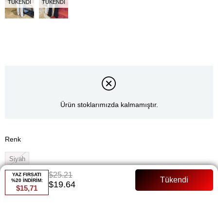
TÜKENDI
TÜKENDI
Ürün stoklarımızda kalmamıştır.
Renk
Siyah
$25.21
YAZ FIRSATI
Whatsapp ile Sipariş
%20 İNDİRİM:
$19.64
$15,71
Favorilere Ekle
Paylaş