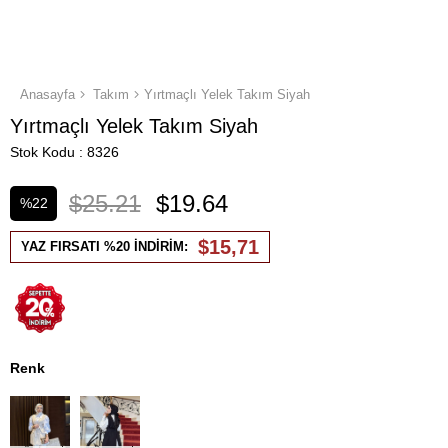
Anasayfa
Takım
Yırtmaçlı Yelek Takım Siyah
Yırtmaçlı Yelek Takım Siyah
Stok Kodu
8326
$25.21
$19.64
%
22
İndirim
$15,71
YAZ FIRSATI %20 İNDİRİM:
Renk