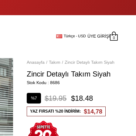
ÜYE GIRIŞI
Türkçe - USD
0
Anasayfa
Takım
Zincir Detaylı Takım Siyah
Zincir Detaylı Takım Siyah
Stok Kodu
8686
$19.95
$18.48
%
7
İndirim
$14,78
YAZ FIRSATI %20 İNDİRİM: