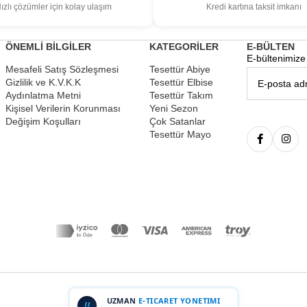
ızlı çözümler için kolay ulaşım
Kredi kartına taksit imkanı
ÖNEMLİ BİLGİLER
KATEGORİLER
E-BÜLTEN
E-bültenimize 
Mesafeli Satış Sözleşmesi
Tesettür Abiye
Gizlilik ve K.V.K.K
Tesettür Elbise
Aydınlatma Metni
Tesettür Takım
Kişisel Verilerin Korunması
Yeni Sezon
Değişim Koşulları
Çok Satanlar
Tesettür Mayo
UZMAN
E-TICARET YONETIMI
U