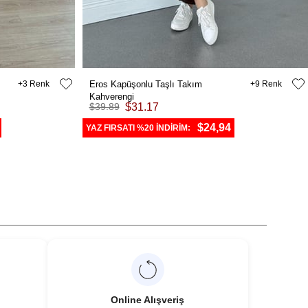
3
Eros Kapüşonlu Taşlı Takım
9
Kahverengi
$39.89
$31.17
$24,94
YAZ FIRSATI %20 İNDİRİM:
Online Alışveriş