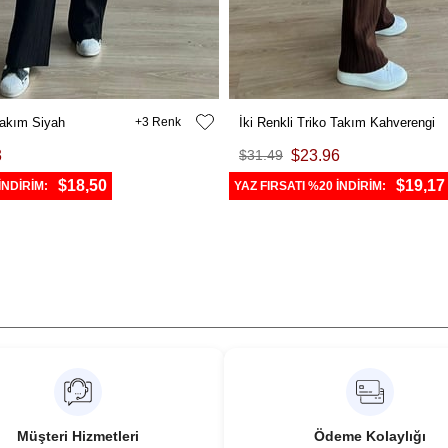
 Takım Siyah
3
İki Renkli Triko Takım Kahverengi
3
$31.49
$23.96
$18,50
$19,17
İNDİRİM:
YAZ FIRSATI %20 İNDİRİM:
Müşteri Hizmetleri
Ödeme Kolaylığı