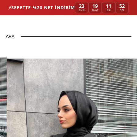
23
19
11
50
⚡
SEPETTE %20 NET İNDIRIM
GÜN
SAAT
DK
SN