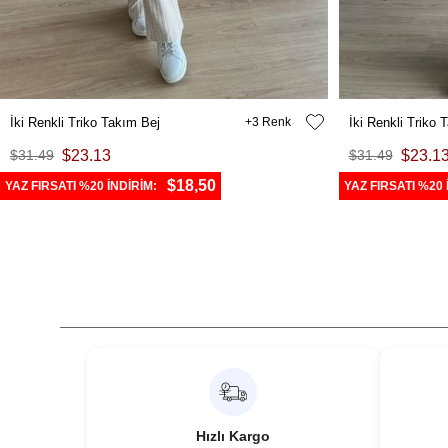
İki Renkli Triko Takım Bej
3
İki Renkli Triko
$31.49
$23.13
$31.49
$23.1
$18,50
YAZ FIRSATI %20 İNDİRİM:
YAZ FIRSATI %20 
Hızlı Kargo