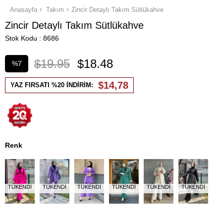
Anasayfa
Takım
Zincir Detaylı Takım Sütlükahve
Zincir Detaylı Takım Sütlükahve
Stok Kodu
8686
$19.95
$18.48
%
7
İndirim
$14,78
YAZ FIRSATI %20 İNDİRİM:
Renk
TÜKENDI
TÜKENDI
TÜKENDI
TÜKENDI
TÜKENDI
TÜKENDI