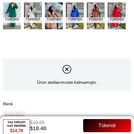
TÜKENDI
TÜKENDI
TÜKENDI
TÜKENDI
TÜKENDI
TÜKENDI
Ürün stoklarımızda kalmamıştır.
Renk
Sütlükahve
$19.95
YAZ FIRSATI
%20 İNDİRİM:
Whatsapp ile Sipariş
$18.48
$14,78