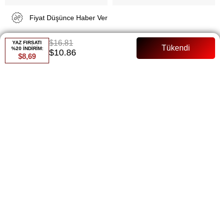
Fiyat Düşünce Haber Ver
$16.81
YAZ FIRSATI
Gelince Haber Ver
%20 İNDİRİM:
$10.86
$8,69
ÜRÜN ÖZELLIKLERI
ÖDEME SEÇENEKLERI
ÜRÜN ÖNERILERI
BEDEN TABLOSU
BENZER ÜRÜNLER