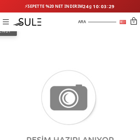
⚡
24
10
03
28
SEPETTE %20 NET İNDIRIM
0
ENDİ