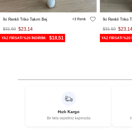
İki Renkli Triko Takım Bej
3
İki Renkli Triko
$31.50
$23.14
$31.50
$23.1
$18,51
YAZ FIRSATI %20 İNDİRİM:
YAZ FIRSATI %20 
Hızlı Kargo
Bir tıkla sepetiniz kapınızda
H