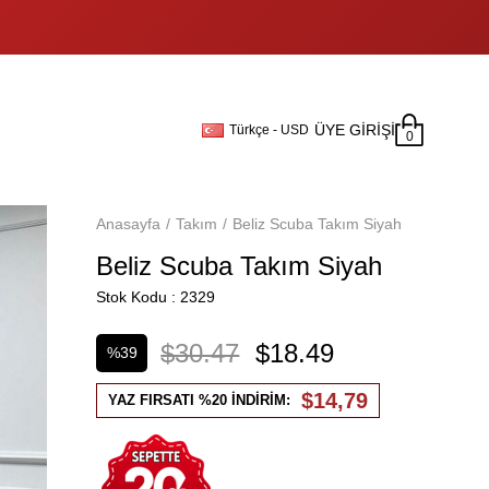
ÜYE GIRIŞI
Türkçe - USD
0
Anasayfa
Takım
Beliz Scuba Takım Siyah
Beliz Scuba Takım Siyah
Stok Kodu
2329
$30.47
$18.49
%
39
İndirim
$14,79
YAZ FIRSATI %20 İNDİRİM: