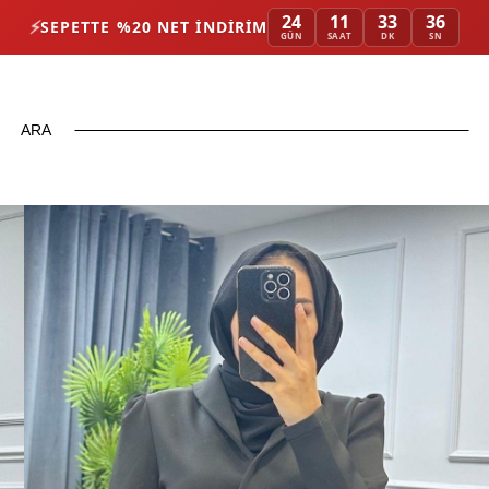
24
11
33
34
⚡
SEPETTE %20 NET İNDIRIM
GÜN
SAAT
DK
SN