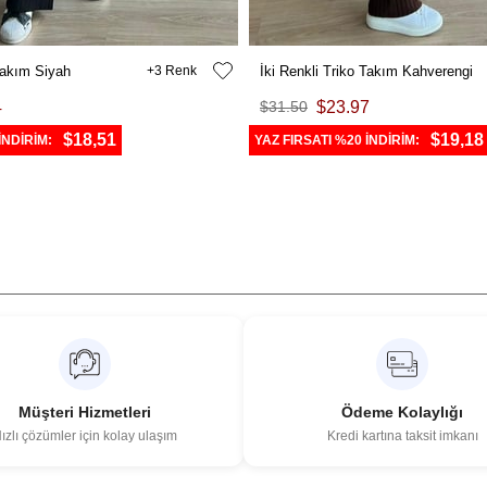
 Takım Siyah
3
İki Renkli Triko Takım Kahverengi
4
$31.50
$23.97
$18,51
$19,18
İNDİRİM:
YAZ FIRSATI %20 İNDİRİM:
Müşteri Hizmetleri
Ödeme Kolaylığı
ızlı çözümler için kolay ulaşım
Kredi kartına taksit imkanı