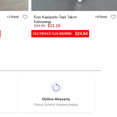
3
Eros Kapüşonlu Taşlı Takım
9
Kahverengi
$39.90
$31.18
$24,94
YAZ FIRSATI %20 İNDİRİM:
Online Alışveriş
Online Güvenli Alışveriş imkanı