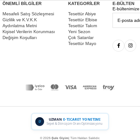
ÖNEMLİ BİLGİLER
KATEGORİLER
E-BÜLTEN
E-bültenimize 
Mesafeli Satış Sözleşmesi
Tesettür Abiye
Gizlilik ve K.V.K.K
Tesettür Elbise
Aydınlatma Metni
Tesettür Takım
Kişisel Verilerin Korunması
Yeni Sezon
Değişim Koşulları
Çok Satanlar
Tesettür Mayo
UZMAN
E-TICARET YONETIMI
U
Sepet & Dönüşüm Oranı Optimizasyonu
© 2026-
Şule Giyim
| Tüm Hakları Saklıdır.