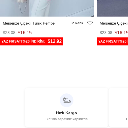
Merserize Çiçekli Tunik Pembe
12
Merserize Çiçekl
$23.08
$16.15
$23.08
$16.1
$12,92
YAZ FIRSATI %20 İNDİRİM:
YAZ FIRSATI %20 
Hızlı Kargo
Bir tıkla sepetiniz kapınızda
H