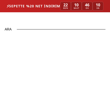
22
10
46
10
⚡
SEPETTE %20 NET İNDIRIM
GÜN
SAAT
DK
SN