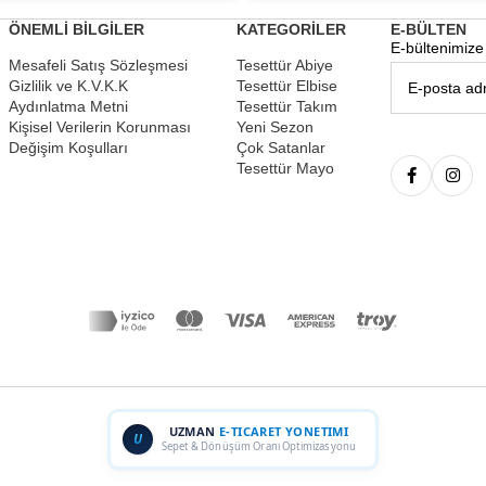
ÖNEMLİ BİLGİLER
KATEGORİLER
E-BÜLTEN
E-bültenimize 
Mesafeli Satış Sözleşmesi
Tesettür Abiye
Gizlilik ve K.V.K.K
Tesettür Elbise
Aydınlatma Metni
Tesettür Takım
Kişisel Verilerin Korunması
Yeni Sezon
Değişim Koşulları
Çok Satanlar
Tesettür Mayo
UZMAN
E-TICARET YONETIMI
U
Sepet & Dönüşüm Oranı Optimizasyonu