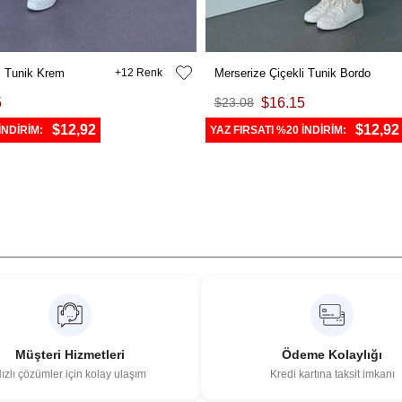
i Tunik Krem
12
Merserize Çiçekli Tunik Bordo
5
$23.08
$16.15
$12,92
$12,92
İNDİRİM:
YAZ FIRSATI %20 İNDİRİM:
Müşteri Hizmetleri
Ödeme Kolaylığı
ızlı çözümler için kolay ulaşım
Kredi kartına taksit imkanı