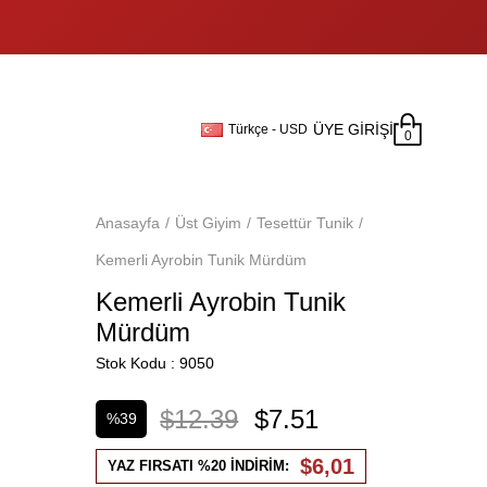
ÜYE GIRIŞI
Türkçe - USD
0
Anasayfa
Üst Giyim
Tesettür Tunik
Kemerli Ayrobin Tunik Mürdüm
Kemerli Ayrobin Tunik
Mürdüm
Stok Kodu
9050
$12.39
$7.51
%
39
İndirim
$6,01
YAZ FIRSATI %20 İNDİRİM: