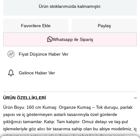
Ürün stoklarımızda kalmamıştır.
Favorilere Ekle
Paylaş
Whatsapp ile Sipariş
Fiyat Düşünce Haber Ver
Gelince Haber Ver
ÜRÜN ÖZELLIKLERI
Ürün Boyu: 160 cm Kumaş: Organze Kumaş – Tok duruşu, parlak
yapısı ve iç göstermeyen astarlı tasarımıyla özel günlerde
şıklığınızı tamamlar. Kalıp: Tam kalıptır. Omuz detayı ve taş-pul
işlemeleriyle göz alıcı bir tasarıma sahip olan bu abiye modelimiz, iç
göstermeyen astarı ve akıcı formuyla rahat bir kullanım sunar.