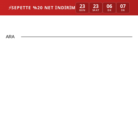
23
23
06
06
⚡
SEPETTE %20 NET İNDIRIM
GÜN
SAAT
DK
SN