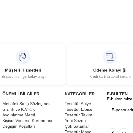
Müşteri Hizmetleri
Ödeme Kolaylığı
ızlı çözümler için kolay ulaşım
Kredi kartına taksit imkanı
ÖNEMLİ BİLGİLER
KATEGORİLER
E-BÜLTEN
E-bültenimize 
Mesafeli Satış Sözleşmesi
Tesettür Abiye
Gizlilik ve K.V.K.K
Tesettür Elbise
Aydınlatma Metni
Tesettür Takım
Kişisel Verilerin Korunması
Yeni Sezon
Değişim Koşulları
Çok Satanlar
Tesettür Mayo