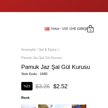
ÜYE GIRIŞI
Türkçe - USD
0
Anasayfa
Şal & Eşarp
Pamuk Jaz Şal Gül Kurusu
Pamuk Jaz Şal Gül Kurusu
Stok Kodu
1680
$3.26
$2.52
%
23
İndirim
Renk