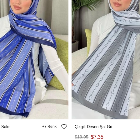
l Saks
7
Çizgili Desen Şal Gri
$19.95
$7.35