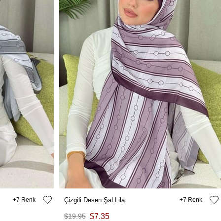
7
Çizgili Desen Şal Lila
7
$19.95
$7.35